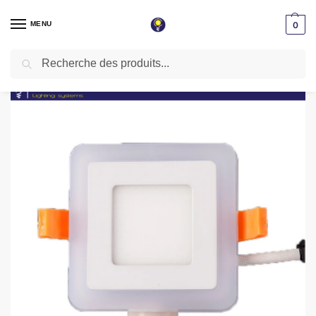
MENU
0
Recherche
Accueil
Spot LED encastrable
Spot 2 Couleurs
Led panel 3+3w carré blanc et chaud encastrable
/
/
/