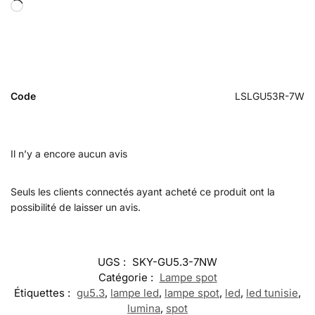
Code
LSLGU53R-7W
Il n’y a encore aucun avis
Seuls les clients connectés ayant acheté ce produit ont la
possibilité de laisser un avis.
UGS :
SKY-GU5.3-7NW
Catégorie :
Lampe spot
Étiquettes :
gu5.3
,
lampe led
,
lampe spot
,
led
,
led tunisie
,
lumina
,
spot