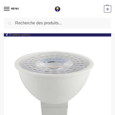
MENU
0
Recherche
Accueil
Lampe LED
Lampe spot
Lampe spot LED GU5,3 7W 220V LUMIERE NATURELLE
/
/
/