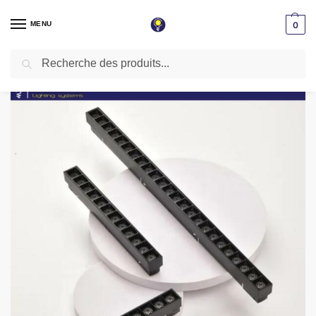
MENU
0
Recherche
Accueil
Éclairage magnétique
Éclairage magnétique cob 6w noir 4000k 48v mag-cob-6w
/
/