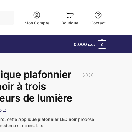
herche
Mon Compte
Boutique
Contact
0,000
د.ت
0
ique plafonnier
oir à trois
eurs de lumière
د.ت
ord
, cette
Applique plafonnier LED noir
propose
moderne et minimaliste.