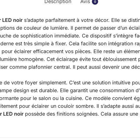
Description
Avis
0
r LED noir
s’adapte parfaitement à votre décor. Elle se dist
options de couleur de lumière. Il permet de passer d’un écla
ouche de sophistication immédiate. Ce dispositif s’intègre f
oderne est très simple à fixer. Cela facilite son intégration 
 pour éclairer efficacement vos pièces. Elle reste un élément
a lumière homogène. Cet éclairage évite tout éblouissement 
liser comme plafonnier central. Il peut aussi devenir une d
e de votre foyer simplement. C’est une solution intuitive p
lampe design est durable. Elle garantit une consommation d’
rformante pour le salon ou la cuisine. Ce modèle convient
itement pour éclairer un couloir sombre. Il s’adapte aussi au
r LED noir
possède des finitions soignées. Cela assure une 