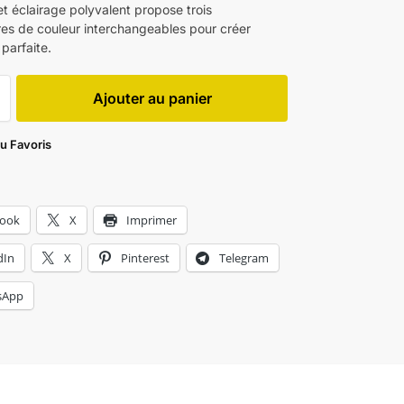
et éclairage polyvalent propose trois
es de couleur interchangeables pour créer
parfaite.
Ajouter au panier
au Favoris
book
X
Imprimer
dIn
X
Pinterest
Telegram
sApp