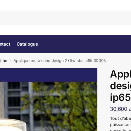
Rec
ntact
Catalogue
nche
Applique murale led design 2*5w abs ip65 3000k
/
Appl
des
ip6
30,600
Tout d’ab
puissance
possède un 