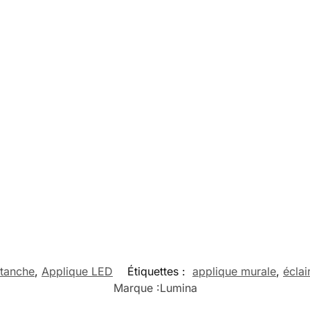
étanche
,
Applique LED
Étiquettes :
applique murale
,
éclai
Marque :
Lumina