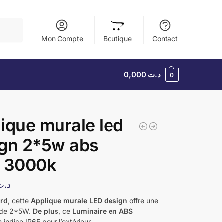
herche
Mon Compte
Boutique
Contact
0,000
د.ت
0
ique murale led
ign 2*5w abs
5 3000k
د.ت
ord
, cette
Applique murale LED design
offre une
 de 2*5W.
De plus
, ce
Luminaire en ABS
indice IP65 pour l’extérieur.