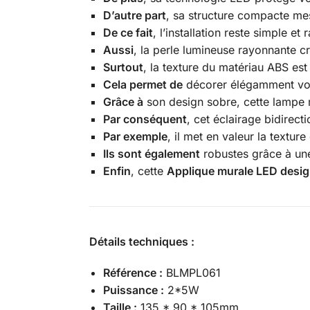
D’autre part
, sa structure compacte me
De ce fait
, l’installation reste simple e
Aussi
, la perle lumineuse rayonnante cr
Surtout
, la texture du matériau ABS est 
Cela permet de
décorer élégamment vos 
Grâce à
son design sobre, cette lampe m
Par conséquent
, cet éclairage bidirect
Par exemple
, il met en valeur la textur
Ils sont également
robustes grâce à une 
Enfin
, cette
Applique murale LED desi
Détails techniques :
Référence :
BLMPL061
Puissance :
2*5W
Taille :
135 * 90 * 105mm