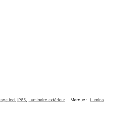
rage led
,
IP65
,
Luminaire extérieur
Marque :
Lumina