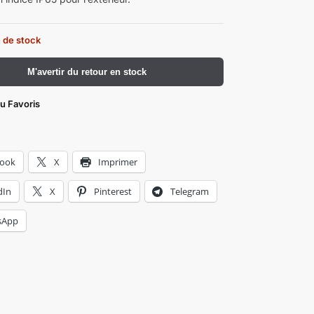
 de stock
​M'avertir du retour en stock
au Favoris
book
X
Imprimer
dIn
X
Pinterest
Telegram
sApp