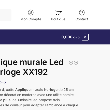
herche
Mon Compte
Boutique
Contact
0,000
د.ت
0
ique murale Led
rloge XX192
د.ت
ord
, cette
Applique murale horloge
de 25 cm
e décoration moderne avec une utilité horaire
e plus
, ce luminaire led propose trois
es de couleur pour adapter l’ambiance à chaque