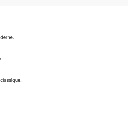
oderne.
r.
classique.