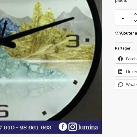
pièce.
Ajouter 
Partager :
Face
Linke
What