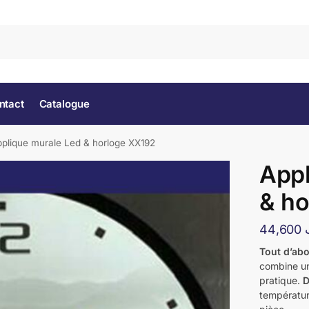
Rec
ntact
Catalogue
plique murale Led & horloge XX192
Appl
& ho
44,600
Tout d’ab
combine un
pratique.
D
températur