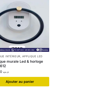
QUE INTÉRIEUR
,
APPLIQUE LED
que murale Led & horloge
612
44,600
د.ت
Ajouter au panier