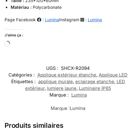
Taille :
235*100*60mm
Matériau :
Polycarbonate
Page Facebook
:
Lumina
Instagram
:
Lumina
J’aime ça :
UGS :
SHCX-R2094
Catégories :
Applique extérieur étanche
,
Applique LED
Étiquettes :
applique murale
,
eclairage etanche
,
LED
extérieur
,
lumiere jaune
,
Luminaire IP65
Marque :
Lumina
Marque :
Lumina
Produits similaires