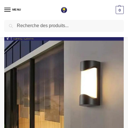
MENU
0
Recherche
Accueil
Applique LED
Applique extérieur étanche
Applique murale Led 20W Etanche IP65 Lumière Jaune ( 3000k )
/
/
/