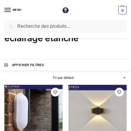
MENU
0
Recherche
Accueil
Produits identifiés “eclairage etanche”
/
eclairage etanche
AFFICHER FILTRES