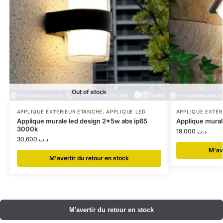
Out of stock
APPLIQUE EXTÉRIEUR ÉTANCHE
,
APPLIQUE LED
APPLIQUE EXTÉR
Applique murale led design 2*5w abs ip65
Applique mural
3000k
19,000
د.ت
30,600
د.ت
​M'av
​M'avertir du retour en stock
​M'avertir du retour en stock