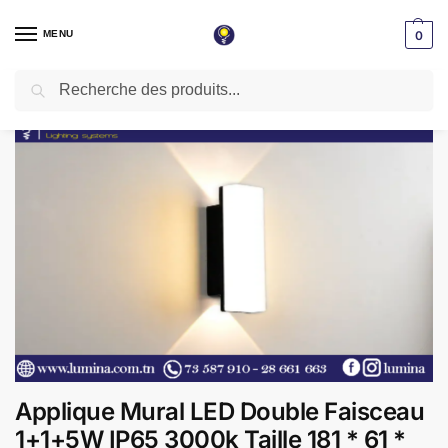
MENU
0
Recherche
Accueil
Applique LED
Applique extérieur étanche
Applique Mural LED Double Faisceau 1+1+5W IP65 3000k Taille 181 * 61 * 78 mm
/
/
/
Applique Mural LED Double Faisceau
1+1+5W IP65 3000k Taille 181 * 61 *