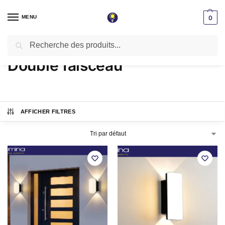
MENU
0
Recherche
Accueil
Produits identifiés “Double faisceau”
/
Double faisceau
AFFICHER FILTRES