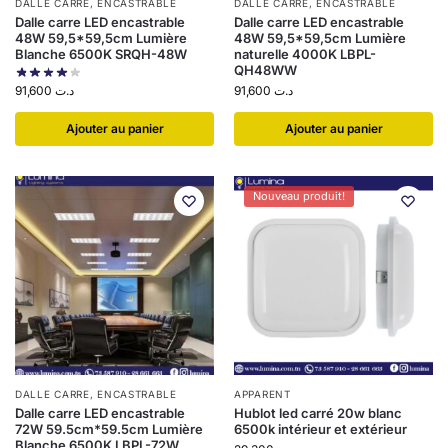
DALLE CARRE
,
ENCASTRABLE
DALLE CARRE
,
ENCASTRABLE
Dalle carre LED encastrable
Dalle carre LED encastrable
48W 59,5*59,5cm Lumière
48W 59,5*59,5cm Lumière
Blanche 6500K SRQH-48W
naturelle 4000K LBPL-
QH48WW
91,600
د.ت
91,600
د.ت
Ajouter au panier
Ajouter au panier
Nouveau produit!
DALLE CARRE
,
ENCASTRABLE
APPARENT
Dalle carre LED encastrable
Hublot led carré 20w blanc
72W 59.5cm*59.5cm Lumière
6500k intérieur et extérieur
Blanche 6500K LBPL-72W