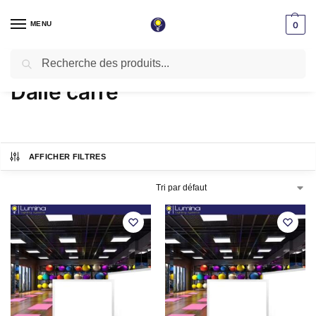
MENU
0
Recherche
Accueil
Dalle carre
/
Dalle carre
AFFICHER FILTRES