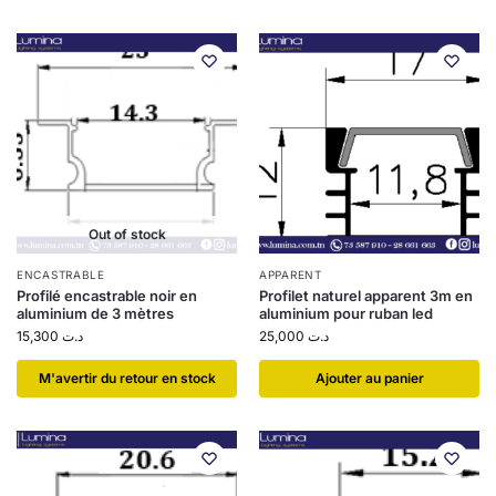
Out of stock
ENCASTRABLE
APPARENT
Profilé encastrable noir en
Profilet naturel apparent 3m en
aluminium de 3 mètres
aluminium pour ruban led
15,300
د.ت
25,000
د.ت
​M'avertir du retour en stock
Ajouter au panier