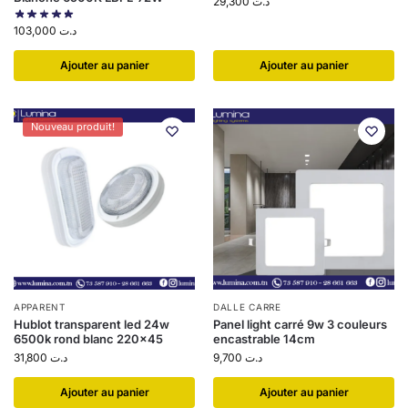
29,300
د.ت
103,000
د.ت
Ajouter au panier
Ajouter au panier
Nouveau produit!
APPARENT
DALLE CARRE
Hublot transparent led 24w
Panel light carré 9w 3 couleurs
6500k rond blanc 220×45
encastrable 14cm
31,800
د.ت
9,700
د.ت
Ajouter au panier
Ajouter au panier