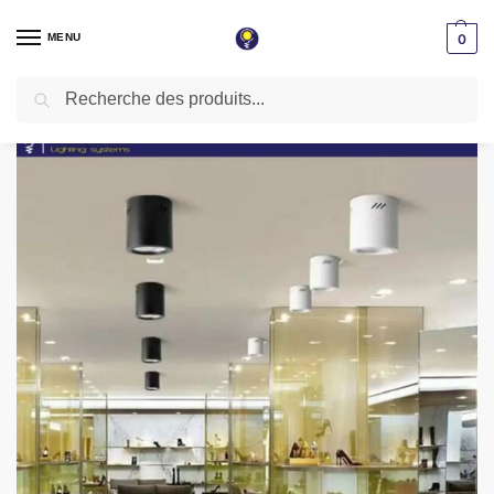
MENU
0
Recherche
Accueil
Spot LED Apparent
Spot apparent e27 blanc plafonnier zx16-4wh
/
/