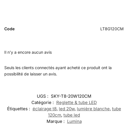
Code
LT8G120CM
Il n’y a encore aucun avis
Seuls les clients connectés ayant acheté ce produit ont la
possibilité de laisser un avis.
UGS :
SKY-T8-20W120CM
Catégorie :
Reglette & tube LED
Étiquettes :
éclairage t8
,
led 20w
,
lumière blanche
,
tube
120cm
,
tube led
Marque :
Lumina