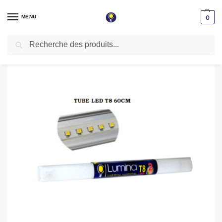
MENU
0
Recherche
Accueil
Reglette & tube LED
Tube LED en verre T8 20W 120cm Lumière Blanche 6500k 1800lm
/
/