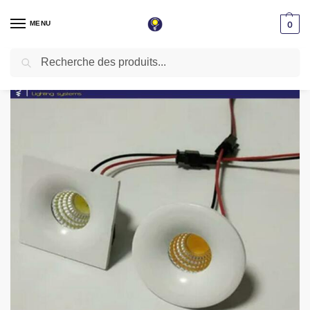
MENU
0
Recherche
Accueil
Spot LED encastrable
Spot niche
Spot Niche LED Carré Encastrable 3W Blanc 46mm Lumière Jaune 3000K
/
/
/