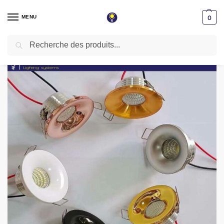
MENU
0
Recherche
Accueil
Spot LED encastrable
Spot niche
Spot niche Led encastrable Rose Gold 3W rond ∅46mm 3000K HL-R301RG-3WWR
/
/
/