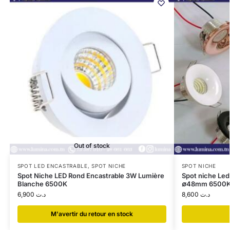
Out of stock
SPOT LED ENCASTRABLE
,
SPOT NICHE
SPOT NICHE
Spot Niche LED Rond Encastrable 3W Lumière
Spot niche Led
Blanche 6500K
∅48mm 6500K
6,900
د.ت
8,600
د.ت
​M'avertir du retour en stock