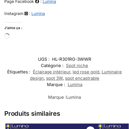
Page Facebook
:
Lumina
Instagram
:
Lumina
J’aime ça :
UGS :
HL-R301RG-3WWR
Catégorie :
Spot niche
Étiquettes :
Éclairage intérieur
,
led rose gold
,
Luminaire
design
,
spot 3W
,
spot encastrable
Marque :
Lumina
Marque :
Lumina
Produits similaires