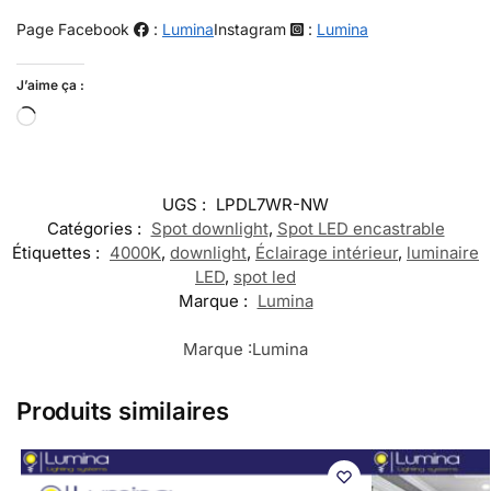
Page Facebook
:
Lumina
Instagram
:
Lumina
J’aime ça :
UGS :
LPDL7WR-NW
Catégories :
Spot downlight
,
Spot LED encastrable
Étiquettes :
4000K
,
downlight
,
Éclairage intérieur
,
luminaire
LED
,
spot led
Marque :
Lumina
Marque :
Lumina
Produits similaires