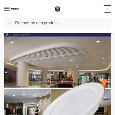
MENU
0
Recherche
Accueil
Spot LED encastrable
Spot downlight
Spot LED encastrable downlight 7W rond ∅100mm Lumière naturelle 4000K
/
/
/