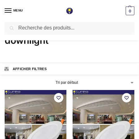
MENU
0
Recherche
Accueil
Produits identifiés “downlight”
/
downlight
AFFICHER FILTRES