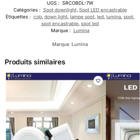
UGS :
SRCOBDL-7W
Catégories :
Spot downlight
,
Spot LED encastrable
Étiquettes :
cob
,
down light
,
lampe spot
,
led
,
lumina
,
spot
,
spot encastrable
,
spot led
Marque :
Lumina
Marque :
Lumina
Produits similaires