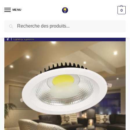
MENU
0
Recherche
Accueil
Spot LED encastrable
Spot downlight
Spot LED Encastrable 07W Rond Down Light COB Lumière Blanche 6500k
/
/
/