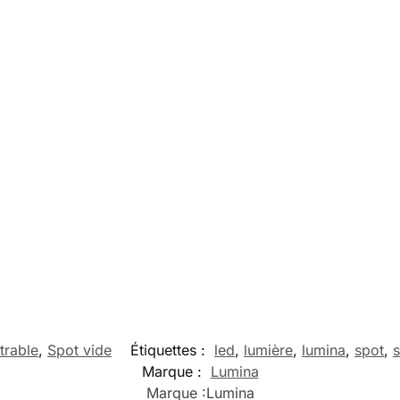
trable
,
Spot vide
Étiquettes :
led
,
lumière
,
lumina
,
spot
,
s
Marque :
Lumina
Marque :
Lumina