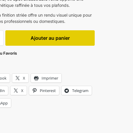
étique raffinée à tous vos plafonds.
a finition striée offre un rendu visuel unique pour
s professionnels ou domestiques.
Ajouter au panier
au Favoris
book
X
Imprimer
dIn
X
Pinterest
Telegram
sApp