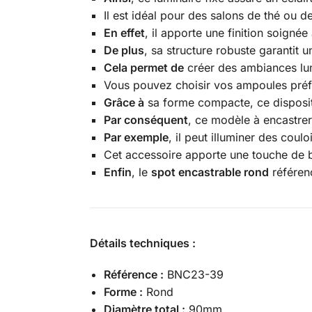
Il est idéal pour des salons de thé ou d
En effet
, il apporte une finition soignée
De plus
, sa structure robuste garantit u
Cela permet de
créer des ambiances lum
Vous pouvez choisir vos ampoules préf
Grâce à
sa forme compacte, ce disposit
Par conséquent
, ce modèle à encastrer
Par exemple
, il peut illuminer des coul
Cet accessoire apporte une touche de 
Enfin
, le
spot encastrable rond
référen
Détails techniques :
Référence :
BNC23-39
Forme :
Rond
Diamètre total :
90mm