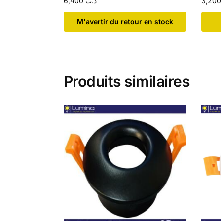
6,400
د.ت
​M'avertir du retour en stock
Produits similaires