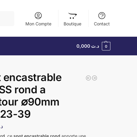
herche
Mon Compte
Boutique
Contact
0,000
د.ت
0
 encastrable
SS rond a
tour ∅90mm
23-39
د.
ord
, ce
spot encastrable rond
apporte une