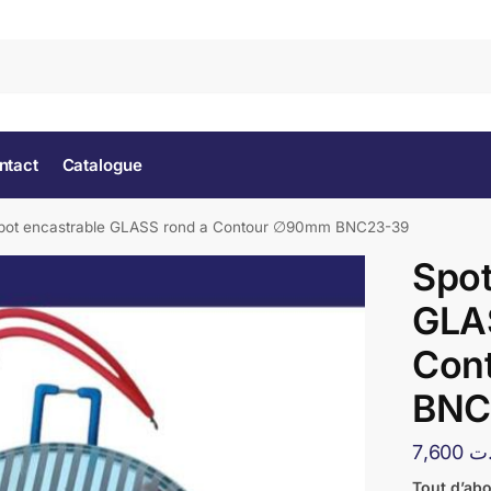
Rec
ntact
Catalogue
pot encastrable GLASS rond a Contour ∅90mm BNC23-39
Spot
GLA
Con
BNC
7,600
ت
Tout d’ab