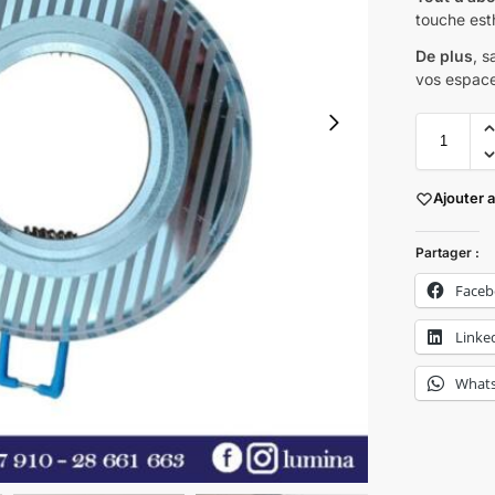
touche esth
De plus
, s
vos espace
Ajouter 
Partager :
Face
Linke
What