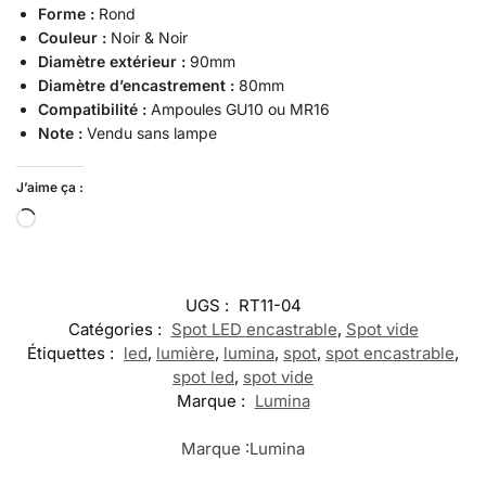
Forme :
Rond
Couleur :
Noir & Noir
Diamètre extérieur :
90mm
Diamètre d’encastrement :
80mm
Compatibilité :
Ampoules GU10 ou MR16
Note :
Vendu sans lampe
J’aime ça :
UGS :
RT11-04
Catégories :
Spot LED encastrable
,
Spot vide
Étiquettes :
led
,
lumière
,
lumina
,
spot
,
spot encastrable
,
spot led
,
spot vide
Marque :
Lumina
Marque :
Lumina