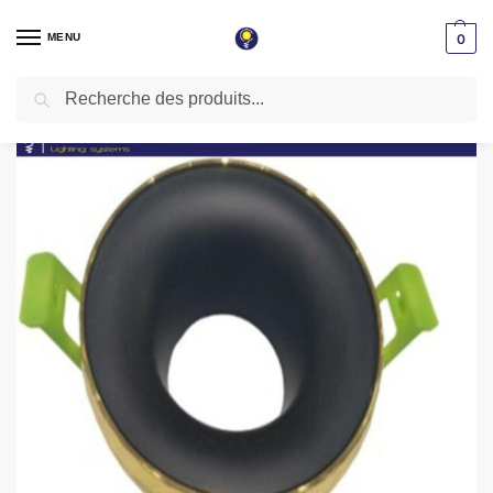
MENU
0
Recherche
Accueil
Spot LED encastrable
Spot vide
Spot encastrable Aluminium rond Noir & Noir ∅ 90mm RT11-04
/
/
/