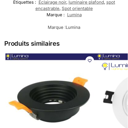
Étiquettes :
Éclairage noir
,
luminaire plafond
,
spot
encastrable
,
Spot orientable
Marque :
Lumina
Marque :
Lumina
Produits similaires