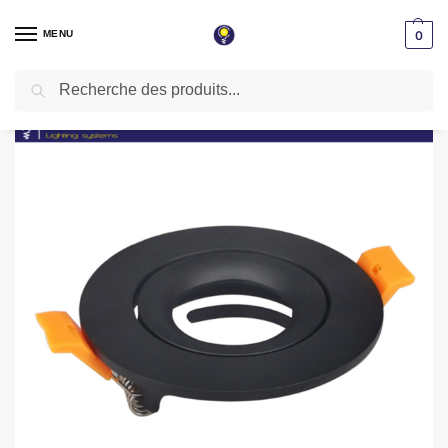
MENU
0
Recherche
Accueil
Spot LED encastrable
Spot vide
Spot encastrable Aluminium rond Noir orientable ∅90mm 663RBK
/
/
/