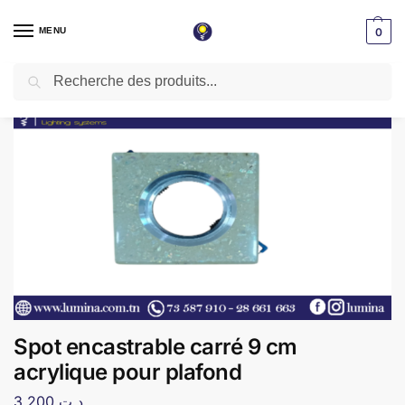
MENU
0
Recherche
Accueil
Spot LED encastrable
Spot encastrable carré 9 cm acrylique pour plafond
/
/
Spot encastrable carré 9 cm
acrylique pour plafond
3,200
د.ت