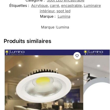
Catégorie :
Spot LED encastrable
Étiquettes :
Acrylique
,
carré
,
encastrable
,
Luminaire
intérieur
,
spot led
Marque :
Lumina
Marque :
Lumina
Produits similaires