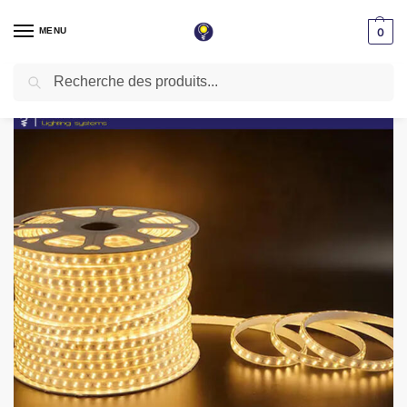
MENU
0
Recherche
Accueil
Tube light & Guirlande
Rouleau tube light guirlande 8mm 2835 2 Lignes 100 mètre couleur Rose
/
/