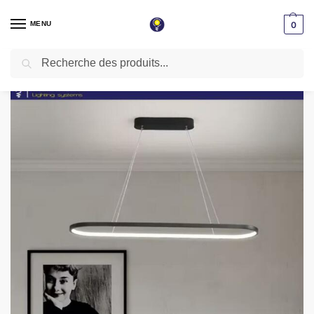
MENU
0
Recherche
Accueil
Lustres & suspensions
Lustres Led
Lustre led linéaire décoratif 100cm kx047-bk noir
/
/
/