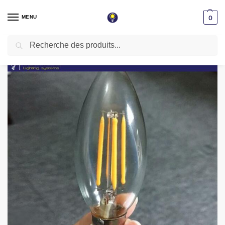
MENU
0
Recherche
Accueil
Lampe LED
Lampe filament
Lampe flamme LED filament C35 base E14 4W Lumière Blanche ( 6500k )
/
/
/