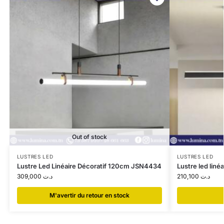
Out of stock
LUSTRES LED
LUSTRES LED
Lustre Led Linéaire Décoratif 120cm JSN4434
Lustre led liné
309,000
د.ت
210,100
د.ت
​M'avertir du retour en stock