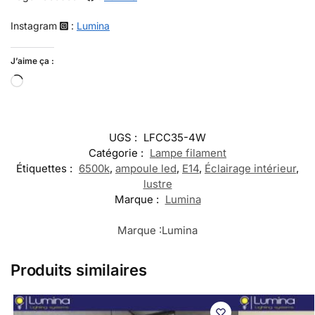
Instagram
:
Lumina
J’aime ça :
UGS :
LFCC35-4W
Catégorie :
Lampe filament
Étiquettes :
6500k
,
ampoule led
,
E14
,
Éclairage intérieur
,
lustre
Marque :
Lumina
Marque :
Lumina
Produits similaires