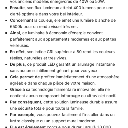
vos anciens modèles énergivores de 40W ou 50W.
Ensuite
, son flux lumineux atteint 400 lumens pour une
clarté optimale dans votre bel intérieur.
Concernant
la couleur, elle émet une lumière blanche de
6500k pour un rendu visuel très net.
Ainsi
, ce luminaire à économie d’énergie convient
parfaitement aux appartements modernes et aux petites
veilleuses.
En effet
, son indice CRI supérieur à 80 rend les couleurs
réelles, naturelles et très vives.
De plus
, ce produit LED garantit un allumage instantané
sans aucun scintillement gênant pour vos yeux.
Cela permet de
profiter immédiatement d’une atmosphère
agréable dans chaque pièce de votre maison.
Grâce à
sa technologie filamentaire innovante, elle ne
contient aucun composant infrarouge ou ultraviolet nocif.
Par conséquent
, cette solution lumineuse durable assure
une sécurité totale pour toute la famille.
Par exemple
, vous pouvez facilement l’installer dans un
lustre classique ou un support mural moderne.
Elle est également
conçue pour durer jusqu’à 30 000