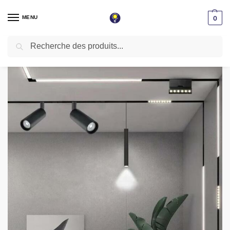
MENU
0
Recherche
Accueil
Éclairage magnétique
Suspension magnétique 6w noir 4000k 48v L=30cm MAG-SUS-6W
/
/