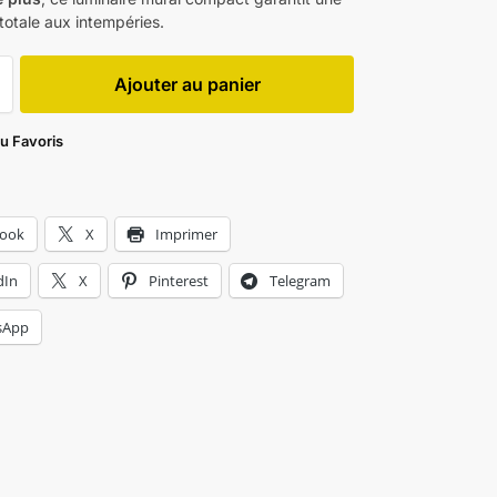
totale aux intempéries.
Ajouter au panier
au Favoris
book
X
Imprimer
dIn
X
Pinterest
Telegram
sApp