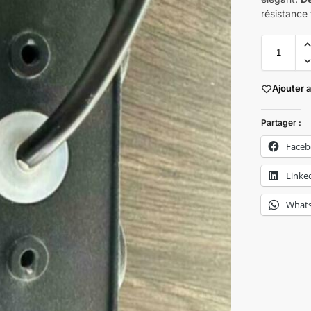
résistance 
Ajouter 
Partager :
Face
Linke
What