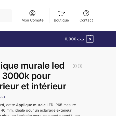
herche
Mon Compte
Boutique
Contact
0,000
د.ت
0
ique murale led
 3000k pour
rieur et intérieur
د.ت
ord
, cette
Applique murale LED IP65
mesure
 40 mm, idéale pour un éclairage extérieur
 plus
, ce luminaire mural compact garantit une