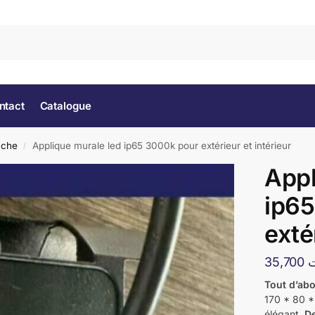
Rec
ntact
Catalogue
nche
Applique murale led ip65 3000k pour extérieur et intérieur
/
Appl
ip65
exté
35,700
Tout d’ab
170 * 80 *
élégant.
De