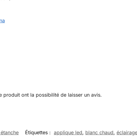
na
produit ont la possibilité de laisser un avis.
 étanche
Étiquettes :
applique led
,
blanc chaud
,
éclairage