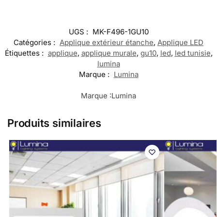
UGS :
MK-F496-1GU10
Catégories :
Applique extérieur étanche
,
Applique LED
Étiquettes :
applique
,
applique murale
,
gu10
,
led
,
led tunisie
,
lumina
Marque :
Lumina
Marque :
Lumina
Produits similaires