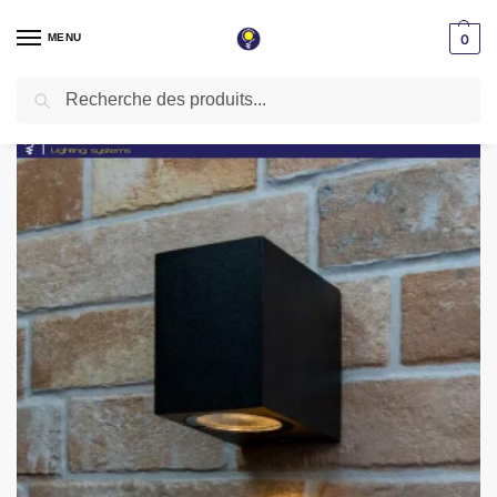
MENU
0
Recherche
Accueil
Applique LED
Applique extérieur étanche
Applique Mural IP65 Noir GU10 Taille 67 * 75 * 80 mm
/
/
/