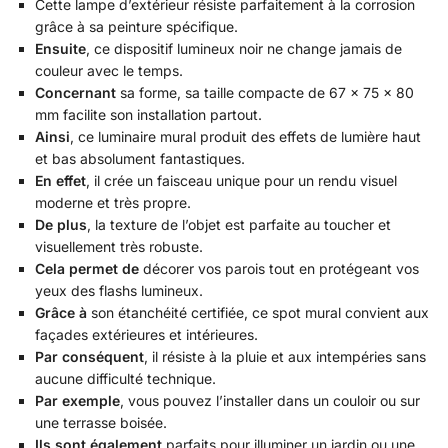
Cette lampe d’extérieur résiste parfaitement à la corrosion
grâce à sa peinture spécifique.
Ensuite
, ce dispositif lumineux noir ne change jamais de
couleur avec le temps.
Concernant
sa forme, sa taille compacte de 67 x 75 x 80
mm facilite son installation partout.
Ainsi
, ce luminaire mural produit des effets de lumière haut
et bas absolument fantastiques.
En effet
, il crée un faisceau unique pour un rendu visuel
moderne et très propre.
De plus
, la texture de l’objet est parfaite au toucher et
visuellement très robuste.
Cela permet de
décorer vos parois tout en protégeant vos
yeux des flashs lumineux.
Grâce à
son étanchéité certifiée, ce spot mural convient aux
façades extérieures et intérieures.
Par conséquent
, il résiste à la pluie et aux intempéries sans
aucune difficulté technique.
Par exemple
, vous pouvez l’installer dans un couloir ou sur
une terrasse boisée.
Ils sont également
parfaits pour illuminer un jardin ou une