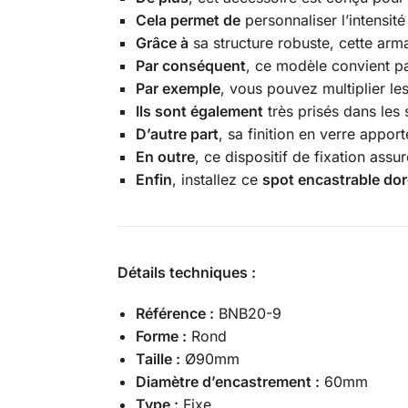
Cela permet de
personnaliser l’intensit
Grâce à
sa structure robuste, cette arma
Par conséquent
, ce modèle convient p
Par exemple
, vous pouvez multiplier le
Ils sont également
très prisés dans les 
D’autre part
, sa finition en verre appor
En outre
, ce dispositif de fixation assu
Enfin
, installez ce
spot encastrable dor
Détails techniques :
Référence :
BNB20-9
Forme :
Rond
Taille :
Ø90mm
Diamètre d’encastrement :
60mm
Type :
Fixe