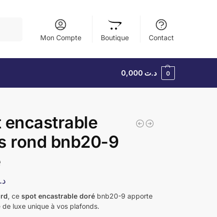
herche
Mon Compte
Boutique
Contact
0,000
د.ت
0
 encastrable
s rond bnb20-9
é
د.
ord
, ce
spot encastrable doré
bnb20-9 apporte
 de luxe unique à vos plafonds.