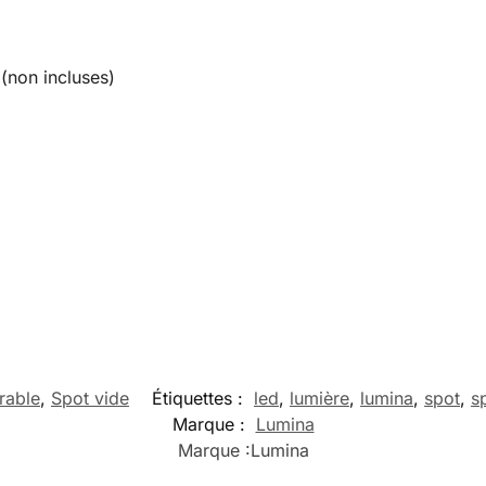
non incluses)
rable
,
Spot vide
Étiquettes :
led
,
lumière
,
lumina
,
spot
,
s
Marque :
Lumina
Marque :
Lumina