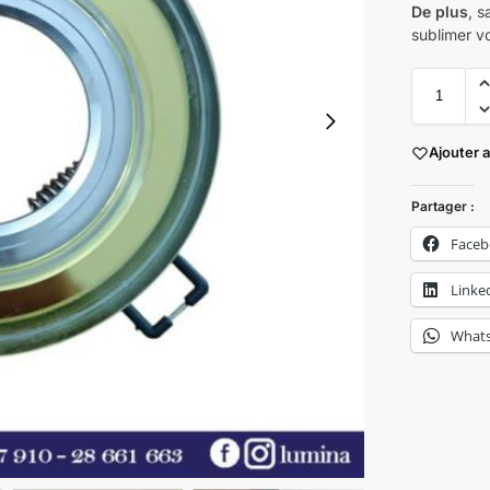
De plus
, s
sublimer v
Ajouter 
Partager :
Face
Linke
What