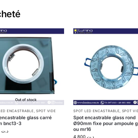
cheté
Out of stock
LED ENCASTRABLE
,
SPOT VIDE
SPOT LED ENCASTRABLE
,
SPOT VI
encastrable glass carré
Spot encastrable glass rond
 bnc13-3
Ø90mm fixe pour ampoule g
ou mr16
6,400
د.ت
4,800
د.ت