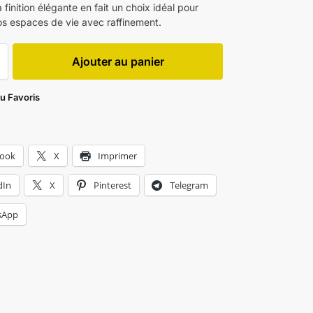
a finition élégante en fait un choix idéal pour
os espaces de vie avec raffinement.
Ajouter au panier
au Favoris
book
X
Imprimer
dIn
X
Pinterest
Telegram
sApp