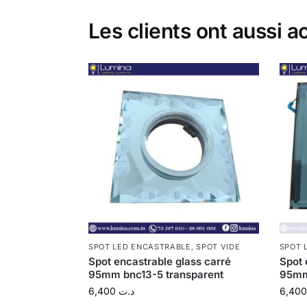
Les clients ont aussi a
SPOT LED ENCASTRABLE
,
SPOT VIDE
SPOT 
Spot encastrable glass carré
Spot 
95mm bnc13-5 transparent
95mm
6,400
د.ت