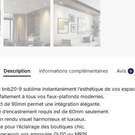
Description
Informations complémentaires
Avis
0
é
bnb20-9 sublime instantanément l’esthétique de vos espace
rfaitement à tous vos faux-plafonds modernes.
ct de 90mm permet une intégration élégante.
tre d’encastrement requis est de 60mm seulement.
un rendu visuel harmonieux et luxueux.
ite pour l’éclairage des boutiques chic.
r recevoir vos ampoules GU10 ou MR16.