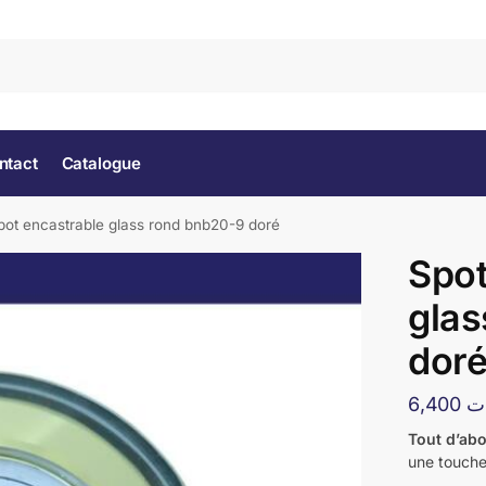
Rec
ntact
Catalogue
pot encastrable glass rond bnb20-9 doré
Spot
glas
dor
6,400
ت
Tout d’ab
une touche