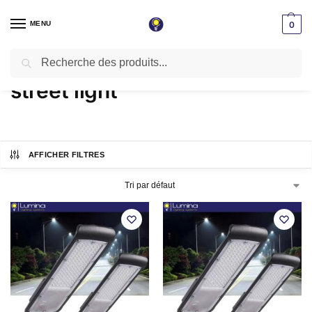
MENU
0
Recherche
Accueil
Produits identifiés “street light”
/
street light
AFFICHER FILTRES