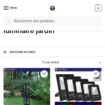
MENU
0
Recherche
Accueil
Produits identifiés “luminaire jardin”
/
luminaire jardin
AFFICHER FILTRES