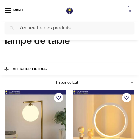
MENU
0
Recherche
Accueil
Produits identifiés “lampe de table”
/
lampe de table
AFFICHER FILTRES