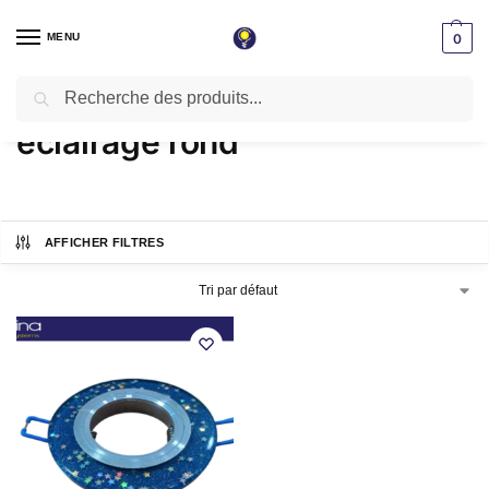
MENU
0
Recherche
Accueil
Produits identifiés “éclairage rond”
/
éclairage rond
AFFICHER FILTRES