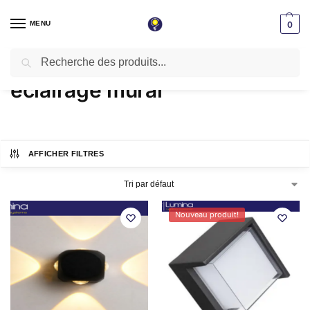
MENU
0
Recherche
Accueil
Produits identifiés “éclairage mural”
/
éclairage mural
AFFICHER FILTRES
Nouveau produit!