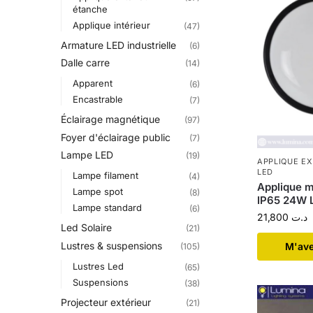
étanche
Applique intérieur
(47)
Armature LED industrielle
(6)
Dalle carre
(14)
Apparent
(6)
Encastrable
(7)
Éclairage magnétique
(97)
Foyer d'éclairage public
(7)
Lampe LED
(19)
APPLIQUE E
LED
Lampe filament
(4)
Applique m
Lampe spot
(8)
IP65 24W 
Lampe standard
(6)
21,800
د.ت
Led Solaire
(21)
Lustres & suspensions
​M'av
(105)
Lustres Led
(65)
Suspensions
(38)
Projecteur extérieur
(21)