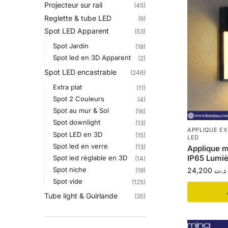
Projecteur sur rail
(45)
Reglette & tube LED
(9)
Spot LED Apparent
(53)
Spot Jardin
(18)
Spot led en 3D Apparent
(2)
Spot LED encastrable
(246)
Extra plat
(11)
Spot 2 Couleurs
(4)
Spot au mur & Sol
(16)
Spot downlight
(13)
APPLIQUE E
Spot LED en 3D
(15)
LED
Spot led en verre
(13)
Applique 
IP65 Lumiè
Spot led réglable en 3D
(14)
Spot niche
24,200
د.ت
(19)
Spot vide
(125)
Tube light & Guirlande
(35)