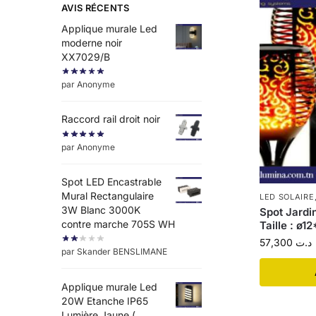
AVIS RÉCENTS
Applique murale Led
moderne noir
XX7029/B
par Anonyme
Raccord rail droit noir
par Anonyme
Spot LED Encastrable
Mural Rectangulaire
LED SOLAIRE
3W Blanc 3000K
Spot Jardi
contre marche 705S WH
Taille : ø
57,300
د.ت
par Skander BENSLIMANE
Applique murale Led
20W Etanche IP65
Lumière Jaune (