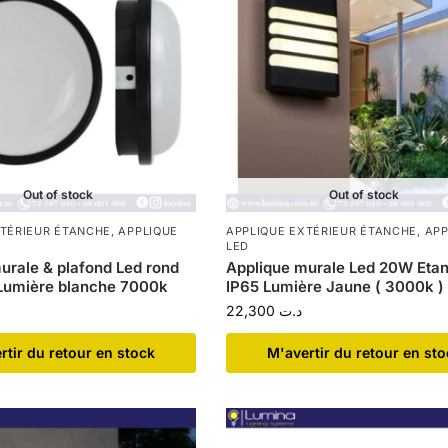
Out of stock
Out of stock
XTÉRIEUR ÉTANCHE
,
APPLIQUE
APPLIQUE EXTÉRIEUR ÉTANCHE
,
APP
LED
urale & plafond Led rond
Applique murale Led 20W Eta
Lumière blanche 7000k
IP65 Lumière Jaune ( 3000k )
22,300
د.ت
ertir du retour en stock
​M'avertir du retour en st