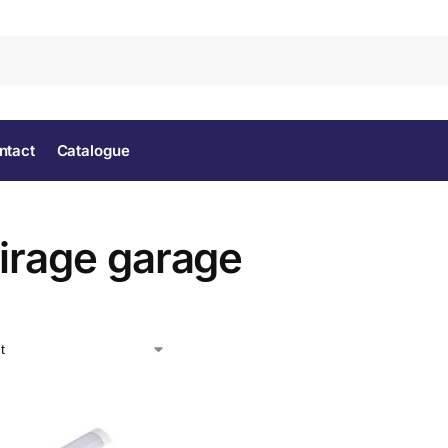
Rec
ntact
Catalogue
airage garage