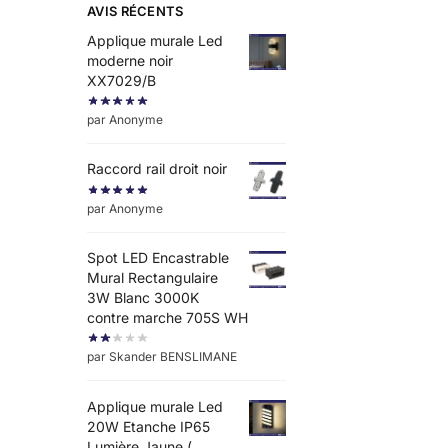
AVIS RÉCENTS
Applique murale Led
moderne noir
XX7029/B
par Anonyme
Raccord rail droit noir
par Anonyme
Spot LED Encastrable
Mural Rectangulaire
3W Blanc 3000K
contre marche 705S WH
par Skander BENSLIMANE
Applique murale Led
20W Etanche IP65
Lumière Jaune (