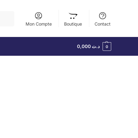
herche
Mon Compte
Boutique
Contact
0,000
د.ت
0