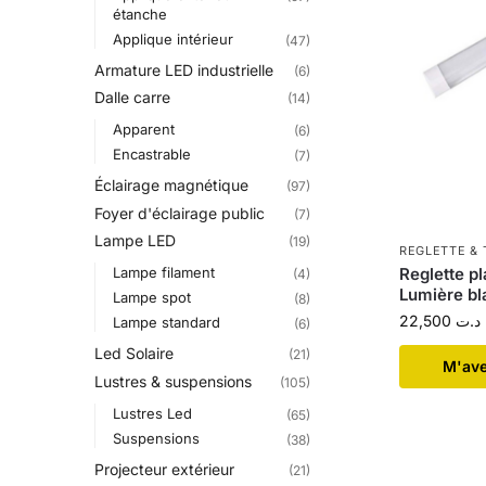
étanche
Applique intérieur
(47)
Armature LED industrielle
(6)
Dalle carre
(14)
Apparent
(6)
Encastrable
(7)
Éclairage magnétique
(97)
Foyer d'éclairage public
(7)
Lampe LED
(19)
REGLETTE & 
Lampe filament
Reglette p
(4)
Lumière b
Lampe spot
(8)
22,500
د.ت
Lampe standard
(6)
Led Solaire
(21)
​M'av
Lustres & suspensions
(105)
Lustres Led
(65)
Suspensions
(38)
Projecteur extérieur
(21)