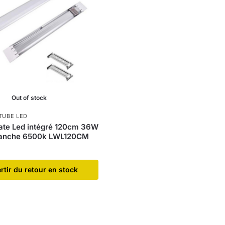
Out of stock
TUBE LED
late Led intégré 120cm 36W
lanche 6500k LWL120CM
ertir du retour en stock