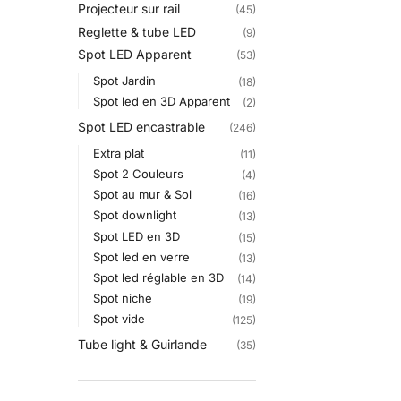
Projecteur sur rail
(45)
Reglette & tube LED
(9)
Spot LED Apparent
(53)
Spot Jardin
(18)
Spot led en 3D Apparent
(2)
Spot LED encastrable
(246)
Extra plat
(11)
Spot 2 Couleurs
(4)
Spot au mur & Sol
(16)
Spot downlight
(13)
Spot LED en 3D
(15)
Spot led en verre
(13)
Spot led réglable en 3D
(14)
Spot niche
(19)
Spot vide
(125)
Tube light & Guirlande
(35)