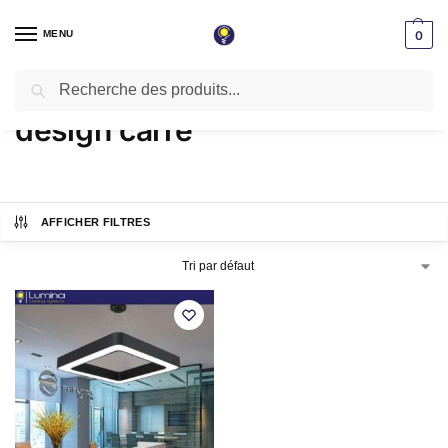
MENU
0
Recherche
Accueil
Produits identifiés “design carré”
/
design carré
AFFICHER FILTRES