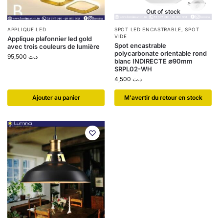
Out of stock
APPLIQUE LED
SPOT LED ENCASTRABLE
,
SPOT
VIDE
Applique plafonnier led gold
Spot encastrable
avec trois couleurs de lumière
polycarbonate orientable rond
95,500
د.ت
blanc INDIRECTE ∅90mm
SRPL02-WH
4,500
د.ت
Ajouter au panier
​M'avertir du retour en stock