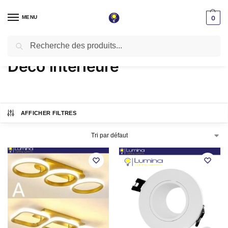
MENU
0
Recherche
Accueil
Produits identifiés “Déco intérieure”
/
Déco intérieure
AFFICHER FILTRES