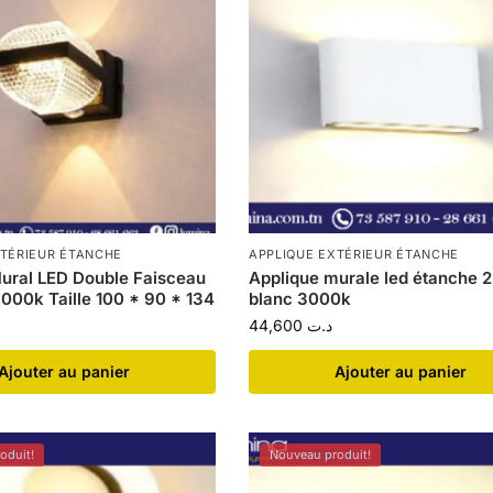
XTÉRIEUR ÉTANCHE
APPLIQUE EXTÉRIEUR ÉTANCHE
ural LED Double Faisceau
Applique murale led étanche
000k Taille 100 * 90 * 134
blanc 3000k
44,600
د.ت
Ajouter au panier
Ajouter au panier
oduit!
Nouveau produit!