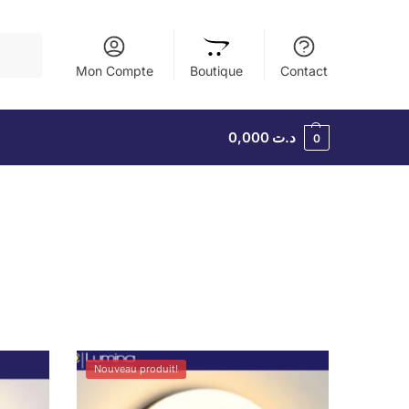
herche
Mon Compte
Boutique
Contact
0,000
د.ت
0
Nouveau produit!