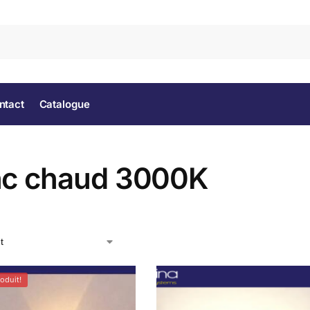
Rec
ntact
Catalogue
nc chaud 3000K
oduit!