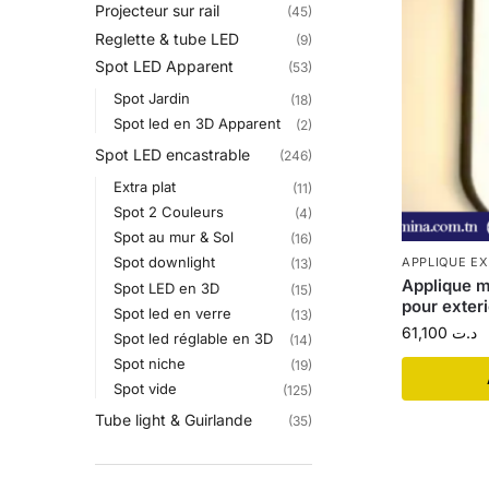
Projecteur sur rail
(45)
Reglette & tube LED
(9)
Spot LED Apparent
(53)
Spot Jardin
(18)
Spot led en 3D Apparent
(2)
Spot LED encastrable
(246)
Extra plat
(11)
Spot 2 Couleurs
(4)
Spot au mur & Sol
(16)
Spot downlight
APPLIQUE E
(13)
Applique m
Spot LED en 3D
(15)
pour exter
Spot led en verre
(13)
61,100
د.ت
Spot led réglable en 3D
(14)
Spot niche
(19)
Spot vide
(125)
Tube light & Guirlande
(35)