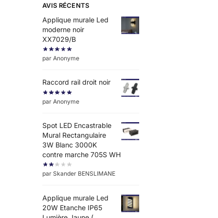
AVIS RÉCENTS
Applique murale Led
moderne noir
XX7029/B
par Anonyme
Raccord rail droit noir
par Anonyme
Spot LED Encastrable
Mural Rectangulaire
3W Blanc 3000K
contre marche 705S WH
par Skander BENSLIMANE
Applique murale Led
20W Etanche IP65
Lumière Jaune (