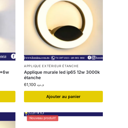
APPLIQUE EXTÉRIEUR ÉTANCHE
 2*6w
Applique murale led ip65 12w 3000k
étanche
61,100
د.ت
Ajouter au panier
Nouveau produit!