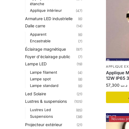
étanche
Applique intérieur
(47)
Armature LED industrielle
(6)
Dalle carre
(14)
Apparent
(6)
Encastrable
(7)
Éclairage magnétique
(97)
Foyer d'éclairage public
(7)
Lampe LED
(19)
APPLIQUE E
Lampe filament
Applique M
(4)
12W IP65 3
Lampe spot
(8)
57,300
د.ت
Lampe standard
(6)
Led Solaire
(21)
Lustres & suspensions
(105)
Lustres Led
(65)
Suspensions
(38)
Nouveau pr
Projecteur extérieur
(21)