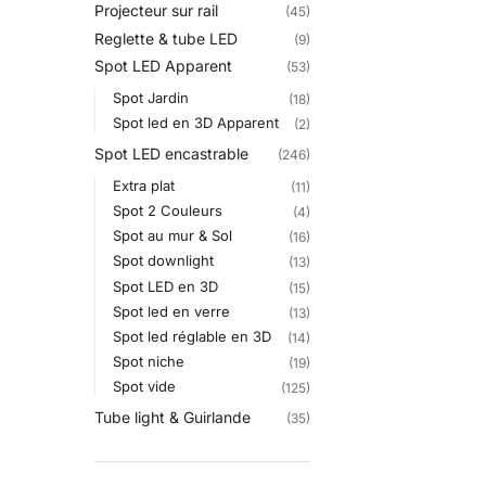
Projecteur sur rail
(45)
Reglette & tube LED
(9)
Spot LED Apparent
(53)
Spot Jardin
(18)
Spot led en 3D Apparent
(2)
Spot LED encastrable
(246)
Extra plat
(11)
Spot 2 Couleurs
(4)
Spot au mur & Sol
(16)
Spot downlight
(13)
Spot LED en 3D
(15)
Spot led en verre
(13)
Spot led réglable en 3D
(14)
Spot niche
(19)
Spot vide
(125)
Tube light & Guirlande
(35)