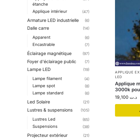
étanche
Applique intérieur
(47)
Armature LED industrielle
(6)
Dalle carre
(14)
Apparent
(6)
Encastrable
(7)
Éclairage magnétique
(97)
Foyer d'éclairage public
(7)
Lampe LED
(19)
APPLIQUE E
LED
Lampe filament
(4)
Applique m
Lampe spot
(8)
3000k pou
Lampe standard
(6)
19,100
د.ت
Led Solaire
(21)
Lustres & suspensions
(105)
Lustres Led
(65)
Suspensions
(38)
Projecteur extérieur
(21)