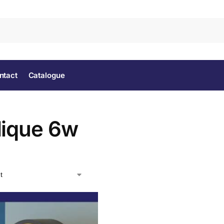
Rec
ntact
Catalogue
lique 6w