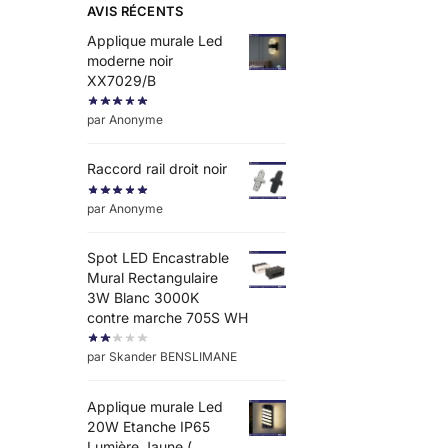
AVIS RÉCENTS
Applique murale Led
moderne noir
XX7029/B
par Anonyme
Raccord rail droit noir
par Anonyme
Spot LED Encastrable
Mural Rectangulaire
3W Blanc 3000K
contre marche 705S WH
par Skander BENSLIMANE
Applique murale Led
20W Etanche IP65
Lumière Jaune (