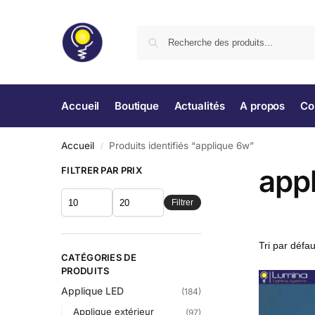
Accueil
Boutique
Actualités
A propos
Co
Accueil
Produits identifiés “applique 6w”
/
app
FILTRER PAR PRIX
Filtrer
CATÉGORIES DE
PRODUITS
Applique LED
(184)
Applique extérieur
(97)