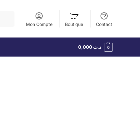
herche
Mon Compte
Boutique
Contact
0,000
د.ت
0