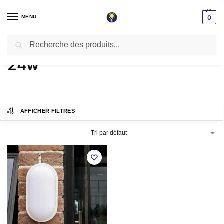
MENU
0
Recherche
Accueil
Produits identifiés “24w”
/
24w
AFFICHER FILTRES