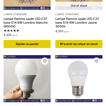
Out of stock
LAMPE STANDARD
LAMPE STANDARD
Lampe flamme opale LED C37
Lampe flamme opale LED C37
base E14 6W Lumière blanche
base E14 6W Lumière Jaune
(6500k)
3000k
4,200
د.ت
4,200
د.ت
Ajouter au panier
​M'avertir du retour en stock